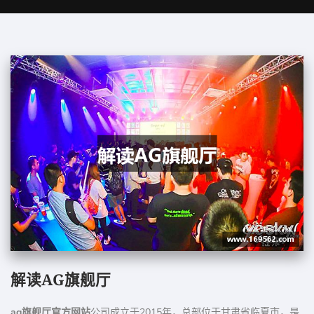
解读AG旗舰厅
ag旗舰厅官方网站
公司成立于2015年，总部位于甘肃省临夏市，是