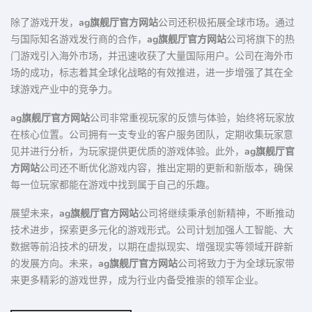
除了游戏开发，
ag旗舰厅官方网站
公司还积极拓展全球市场。通过
与国际知名游戏发行商的合作，
ag旗舰厅官方网站
公司将旗下的热
门游戏引入海外市场，并迅速收获了大量国际用户。公司在海外市
场的成功，标志着其全球化战略的有效推进，进一步增强了其在全
球游戏产业中的竞争力。
ag旗舰厅官方网站
公司非常重视玩家的反馈与体验，始终将玩家放
在核心位置。公司拥有一支专业的客户服务团队，定期收集玩家意
见并进行分析，为玩家提供更优质的游戏体验。此外，
ag旗舰厅官
方网站
公司还不断优化游戏内容，推出定期的更新和新版本，确保
每一位玩家都能在游戏中找到属于自己的乐趣。
展望未来，
ag旗舰厅官方网站
公司将继续秉承创新精神，不断推动
技术进步，探索更多元化的游戏形式。公司计划加强人工智能、大
数据等前沿技术的研发，以期在虚拟现实、增强现实等领域开辟新
的发展方向。未来，
ag旗舰厅官方网站
公司将致力于为全球玩家带
来更多精彩的游戏世界，成为行业内备受推崇的领军企业。