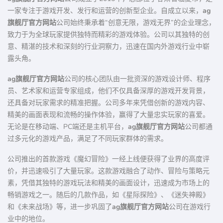
一家专注于游戏开发、发行和运营的创新型企业。自成立以来，
ag
旗舰厅官方网站
公司始终秉承着“创意无限，游戏无界”的企业理念，
致力于为全球玩家提供独特而精彩的游戏体验。公司以其独特的创
意、精湛的技术和深刻的行业洞察力，迅速在国内外游戏行业中崭
露头角。
ag旗舰厅官方网站
公司的核心团队由一批资深的游戏设计师、程序
员、艺术家和运营专家组成，他们不仅具备深厚的游戏开发背景，
还具备对玩家需求的精准把握。公司多年来凭借创新的游戏内容、
精美的画面表现和流畅的操作体验，赢得了大量忠实玩家的喜爱。
无论是在移动端、PC端还是主机平台，
ag旗舰厅官方网站
公司都通
过多元化的游戏产品，满足了不同玩家群体的需求。
公司推出的首款游戏《魔幻冒险》一经上线便获得了业界的高度评
价，并迅速吸引了大量玩家。这款游戏融合了动作、冒险与策略元
素，凭借其独特的游戏玩法和精美的画面设计，迅速成为市场上的
畅销游戏之一。随后的几款作品，如《星际探险》、《迷失神殿》
和《未来战场》等，进一步巩固了
ag旗舰厅官方网站
公司在游戏行
业中的地位。